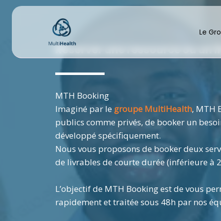
Aller
au
Le Gr
contenu
Réserver une ressource ou un l
MTH Booking
Imaginé par le
groupe MultiHealth
, MTH B
publics comme privés, de booker un besoin
développé spécifiquement.
Nous vous proposons de booker deux servic
de livrables de courte durée (inférieure à 
L’objectif de MTH Booking est de vous p
rapidement et traitée sous 48h par nos éq