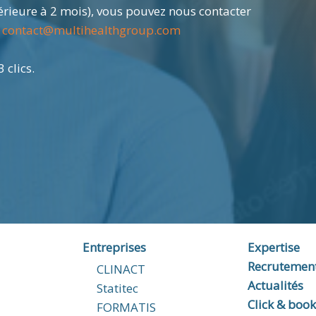
rieure à 2 mois), vous pouvez nous contacter
à
contact@multihealthgroup.com
 clics.
Entreprises
Expertise
Recrutemen
CLINACT
Actualités
Statitec
Click & boo
FORMATIS