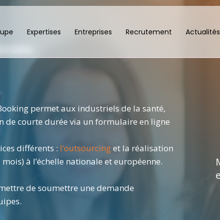
oupe
Expertises
Entreprises
Recrutement
Actualités
ivrable
ooking permet aux industriels de la santé,
 de courte durée via un formulaire en ligne
es différents :
l’outsourcing
et la réalisation
2 mois) à l’échelle nationale et européenne.
e
ermettre de soumettre une demande
uipes.