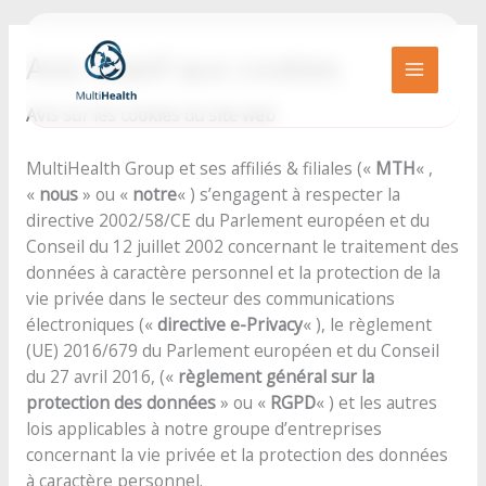
Aller
au
Avis relatif aux cookies
contenu
MAIN
Avis sur les cookies du site web
MENU
MultiHealth Group et ses affiliés & filiales («
MTH
« ,
«
nous
» ou «
notre
« ) s’engagent à respecter la
directive 2002/58/CE du Parlement européen et du
Conseil du 12 juillet 2002 concernant le traitement des
données à caractère personnel et la protection de la
vie privée dans le secteur des communications
électroniques («
directive e-Privacy
« ), le règlement
(UE) 2016/679 du Parlement européen et du Conseil
du 27 avril 2016, («
règlement général sur la
protection des données
» ou «
RGPD
« ) et les autres
lois applicables à notre groupe d’entreprises
concernant la vie privée et la protection des données
à caractère personnel.